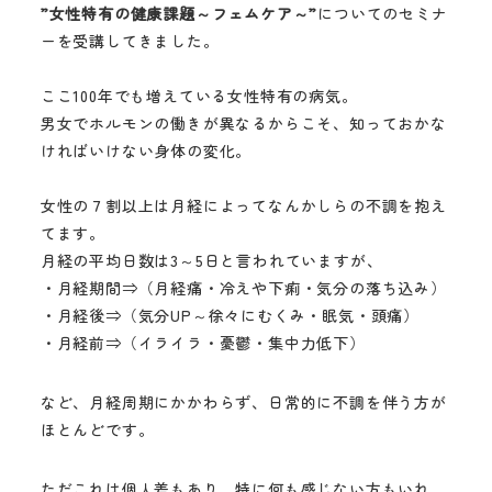
”女性特有の健康課題～フェムケア～”
についてのセミナ
ーを受講してきました。
ここ100年でも増えている女性特有の病気。
男女でホルモンの働きが異なるからこそ、知っておかな
ければいけない身体の変化。
女性の７割以上は月経によってなんかしらの不調を抱え
てます。
月経の平均日数は3～5日と言われていますが、
・月経期間⇒（月経痛・冷えや下痢・気分の落ち込み）
・月経後⇒（気分UP～徐々にむくみ・眠気・頭痛）
・月経前⇒（イライラ・憂鬱・集中力低下）
など、月経周期にかかわらず、日常的に不調を伴う方が
ほとんどです。
ただこれは個人差もあり、特に何も感じない方もいれ