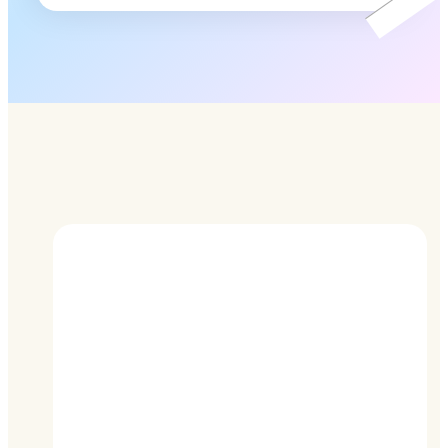
リ
ン
ク