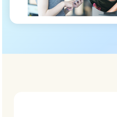
リ
ン
ク