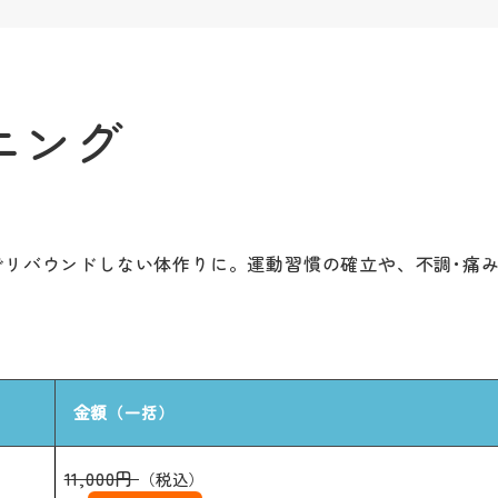
ニング
でリバウンドしない体作りに。運動習慣の確立や、不調･痛
金額
（一括）
11,000円
（税込）