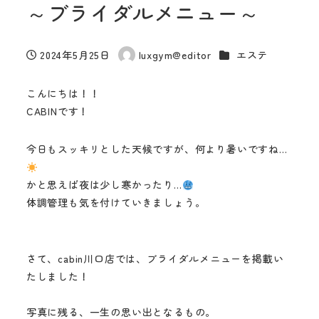
～ブライダルメニュー～
カテゴリー
2024年5月25日
luxgym@editor
エステ
投稿日
著
者
こんにちは！！
CABINです！
今日もスッキリとした天候ですが、何より暑いですね…
かと思えば夜は少し寒かったり…
体調管理も気を付けていきましょう。
さて、cabin川口店では、ブライダルメニューを掲載い
たしました！
写真に残る、一生の思い出となるもの。