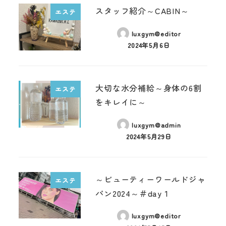
スタッフ紹介～CABIN～
エステ
luxgym@editor
2024年5月6日
大切な水分補給～身体の6割
エステ
をキレイに～
luxgym@admin
2024年5月29日
～ビューティーワールドジャ
エステ
パン2024～＃day１
luxgym@editor