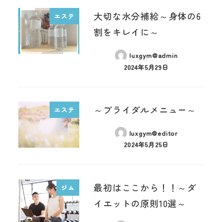
大切な水分補給～身体の6
エステ
割をキレイに～
luxgym@admin
2024年5月29日
～ブライダルメニュー～
エステ
luxgym@editor
2024年5月25日
最初はここから！！～ダ
ジム
イエットの原則10選～