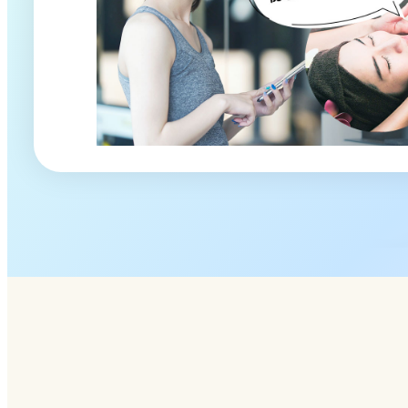
リ
ン
ク